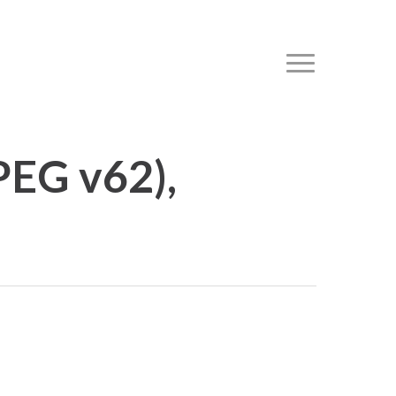
Menu
PEG v62),