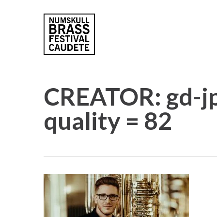
Skip
to
main
content
CREATOR: gd-jpe
quality = 82