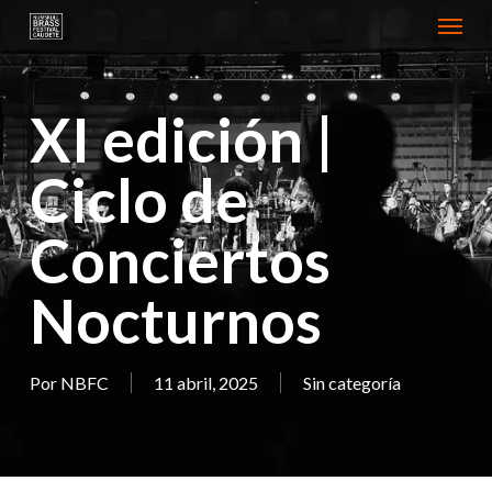
Menu
Skip
to
main
XI edición |
content
Ciclo de
Conciertos
Nocturnos
Por
NBFC
11 abril, 2025
Sin categoría