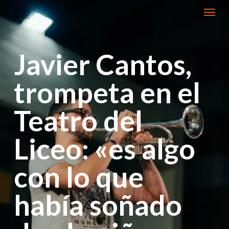
Menu
Skip
to
main
Javier Cantos,
content
trompeta en el
Teatro del
Liceo: «es algo
con lo que
había soñado