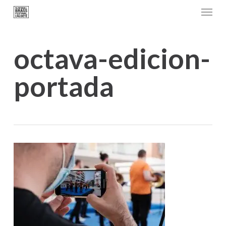
Menu
Skip
to
main
octava-edicion-
content
portada