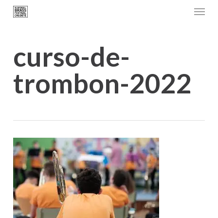
Menu
Skip
to
main
curso-de-
content
trombon-2022