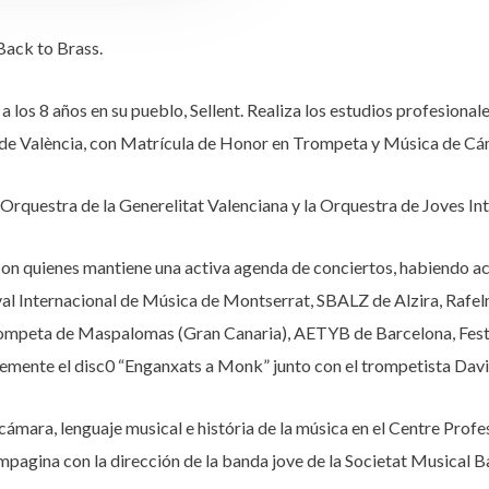
Back to Brass.
los 8 años en su pueblo, Sellent. Realiza los estudios profesionales
r de València, con Matrícula de Honor en Trompeta y Música de Cám
Orquestra de la Generelitat Valenciana y la Orquestra de Joves Intè
con quienes mantiene una activa agenda de conciertos, habiendo act
al Internacional de Música de Montserrat, SBALZ de Alzira, Rafelme
rompeta de Maspalomas (Gran Canaria), AETYB de Barcelona, Festiv
temente el disc0 “Enganxats a Monk” junto con el trompetista Davi
cámara, lenguaje musical e história de la música en el Centre Prof
agina con la dirección de la banda jove de la Societat Musical B