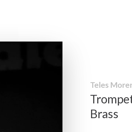
Teles More
Trompet
Brass