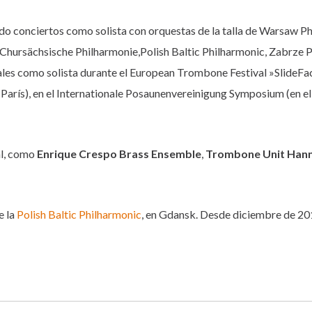
cido conciertos como solista con orquestas de la talla de Warsaw 
Chursächsische Philharmonie,Polish Baltic Philharmonic, Zabrze
ales como solista durante el European Trombone Festival »SlideFa
en París), en el Internationale Posaunenvereinigung Symposium (en 
al, como
Enrique Crespo Brass Ensemble
,
Trombone Unit Han
e la
Polish Baltic Philharmonic
, en Gdansk. Desde diciembre de 20