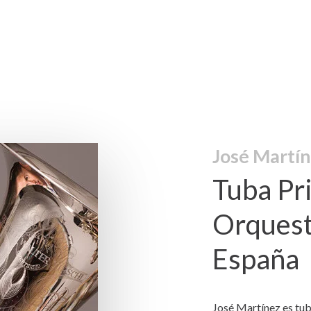
José Martí
Tuba Pri
Orquest
España
José Martínez es tub