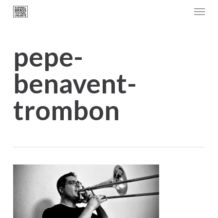
Menu
Skip
to
main
pepe-
content
benavent-
trombon