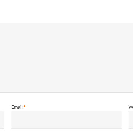
Email
*
W