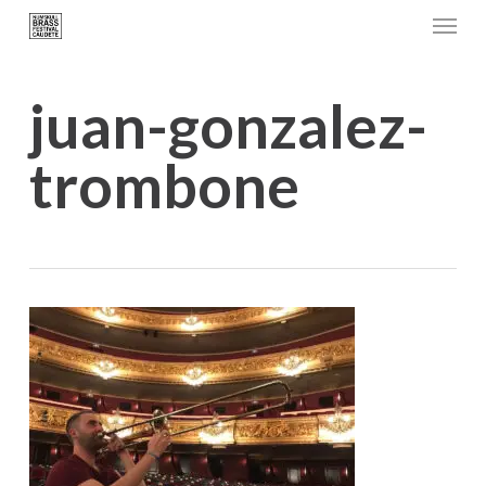
Menu
Skip
to
main
juan-gonzalez-
content
trombone