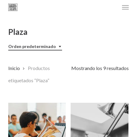
Menu
Skip
to
main
Plaza
content
Orden predeterminado
Inicio
Productos
Mostrando los 9 resultados
etiquetados “Plaza”