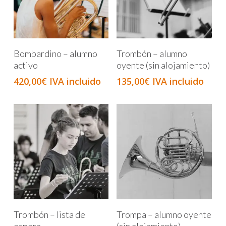
Añadir Al Carrito
Añadir Al Carrito
Bombardino – alumno
Trombón – alumno
activo
oyente (sin alojamiento)
420,00
€
IVA incluido
135,00
€
IVA incluido
Añadir Al Carrito
Añadir Al Carrito
Trombón – lista de
Trompa – alumno oyente
espera
(sin alojamiento)